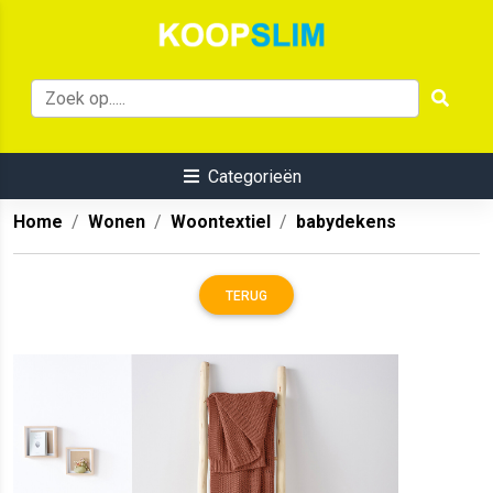
Categorieën
Home
Wonen
Woontextiel
babydekens
TERUG