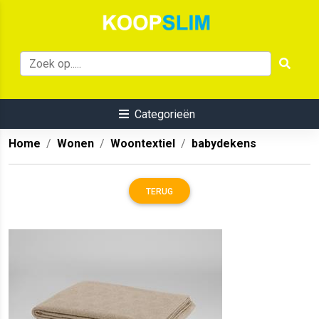
Categorieën
Home
Wonen
Woontextiel
babydekens
TERUG