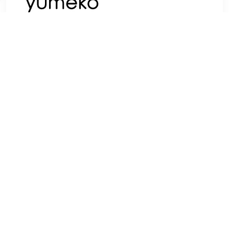
€ 59.95
Verzenden: € 0.00
Voorradig.
Onder dit mooie gebreide babydekentje van de allerzachtste
biologische katoen voelt uw kindje zich warm en geborgen.
Onder het subtiele patroon van wolkjes zal het dan ook
heerlijk slapen.
TERUG