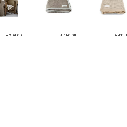
€ 209.00
€ 160.00
€ 415.
n wol pied-de-poule
Marrakech deken
Casablanca de
l melange 150x210
% merino scheerwol
€ 320.00
€ 390.00
€ 205.
hara deken beige
Sahara deken beige
Marrakech