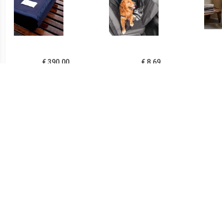
€ 390.00
€ 8.69
Sahara deken
Autobeschermdeken Voor
Deke
donkerblauw
Huisdieren Petchez
came
100
€ 119.00
€ 270.00
Zomerdeken, ca.
Casablanca deken
Sa
150x220cm Van grijs
muisgrijs