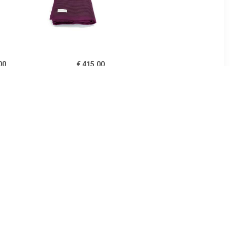
00
€ 415.00
ken beige
Casablanca deken
aubergine
00
€ 119.95
 deken
Deken merino wol stripe
brown/chestnut 100x150