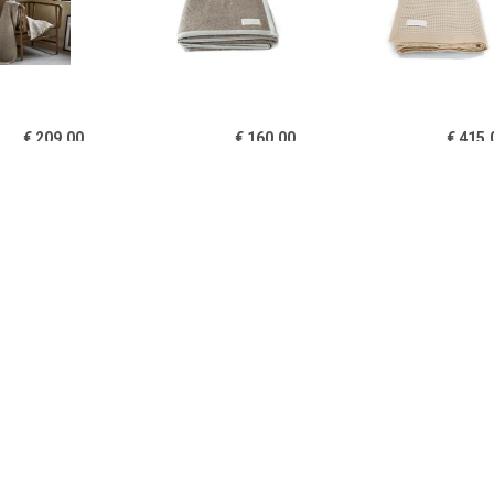
€ 209.00
€ 160.00
€ 415.
n wol pied-de-poule
Marrakech deken
Casablanca de
l melange 150x210
% merino scheerwol
€ 320.00
€ 390.00
€ 205.
hara deken beige
Sahara deken beige
Marrakech