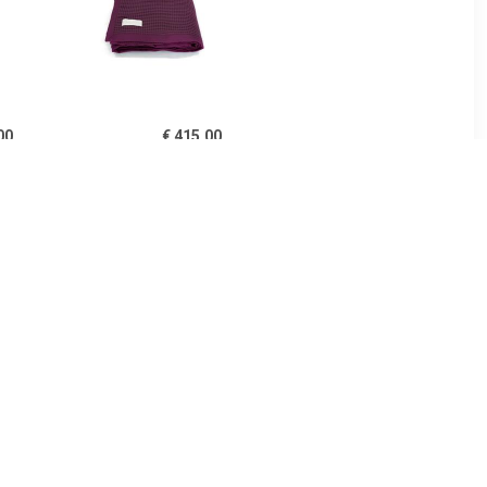
00
€ 415.00
ken beige
Casablanca deken
aubergine
00
€ 119.95
 deken
Deken merino wol stripe
brown/chestnut 100x150