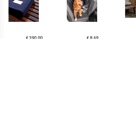
€ 390.00
€ 8.69
Sahara deken
Autobeschermdeken Voor
Deke
donkerblauw
Huisdieren Petchez
came
100
€ 119.00
€ 270.00
Zomerdeken, ca.
Casablanca deken
Sa
150x220cm Van grijs
muisgrijs