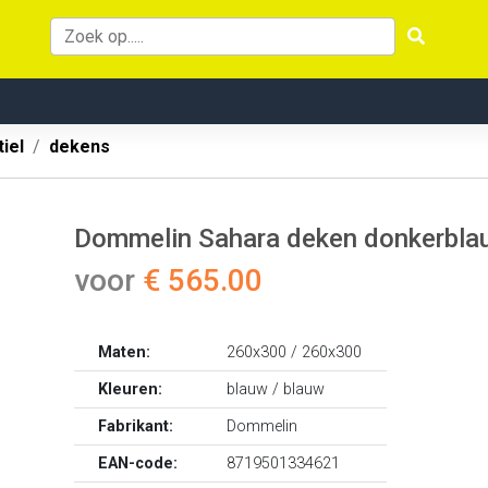
iel
dekens
Dommelin Sahara deken donkerbla
voor
€ 565.00
Maten:
260x300 / 260x300
Kleuren:
blauw / blauw
Fabrikant:
Dommelin
EAN-code:
8719501334621