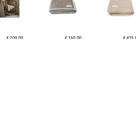
€ 209.00
€ 160.00
€ 415.
n wol pied-de-poule
Marrakech deken
Casablanca de
l melange 150x210
% merino scheerwol
€ 320.00
€ 390.00
€ 205.
hara deken beige
Sahara deken beige
Marrakech