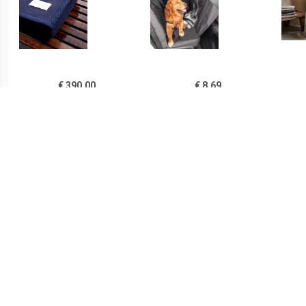
€ 390.00
€ 8.69
Sahara deken
Autobeschermdeken Voor
Deke
donkerblauw
Huisdieren Petchez
came
100
€ 119.00
€ 270.00
Zomerdeken, ca.
Casablanca deken
Sa
150x220cm Van grijs
muisgrijs