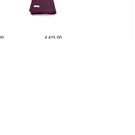
00
€ 415.00
ken beige
Casablanca deken
aubergine
00
€ 119.95
 deken
Deken merino wol stripe
brown/chestnut 100x150