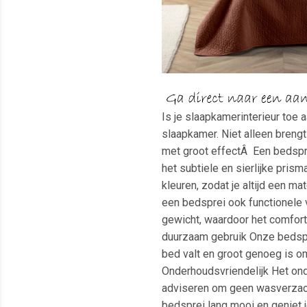
Is je slaapkamerinterieur toe
slaapkamer. Niet alleen breng
met groot effectÂ Een bedspre
het subtiele en sierlijke pris
kleuren, zodat je altijd een m
een bedsprei ook functionele v
gewicht, waardoor het comfort
duurzaam gebruik Onze bedspre
bed valt en groot genoeg is om
Onderhoudsvriendelijk Het ond
adviseren om geen wasverzachte
bedsprei lang mooi en geniet 