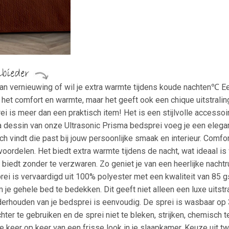
 aan vernieuwing of wil je extra warmte tijdens koude nachten℃ E
t het comfort en warmte, maar het geeft ook een chique uitstrali
i is meer dan een praktisch item! Het is een stijlvolle accesso
ma dessin van onze Ultrasonic Prisma bedsprei voeg je een elega
atch vindt die past bij jouw persoonlijke smaak en interieur. Com
oordelen. Het biedt extra warmte tijdens de nacht, wat ideaal is
 biedt zonder te verzwaren. Zo geniet je van een heerlijke nacht
i is vervaardigd uit 100% polyester met een kwaliteit van 85 gs
 je gehele bed te bedekken. Dit geeft niet alleen een luxe uits
erhouden van je bedsprei is eenvoudig. De sprei is wasbaar op 
r te gebruiken en de sprei niet te bleken, strijken, chemisch te
je keer op keer van een frisse look in je slaapkamer. Keuze uit