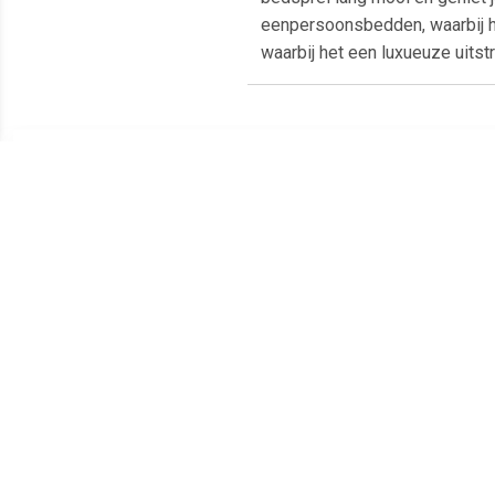
eenpersoonsbedden, waarbij h
waarbij het een luxueuze uitst
Meest populaire producten
€ 390.00
€ 8.69
Sahara deken
Autobeschermdeken Voor
Deke
donkerblauw
Huisdieren Petchez
came
100