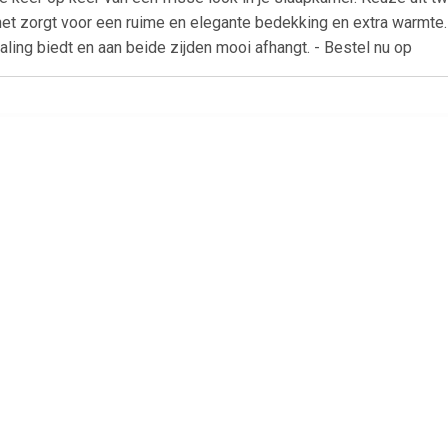
et zorgt voor een ruime en elegante bedekking en extra warmt
raling biedt en aan beide zijden mooi afhangt. - Bestel nu op
€ 209.00
€ 160.00
€ 415.
n wol pied-de-poule
Marrakech deken
Casablanca de
l melange 150x210
% merino scheerwol