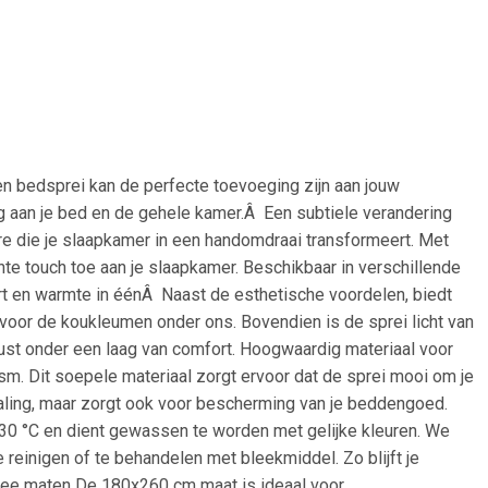
en bedsprei kan de perfecte toevoeging zijn aan jouw
ng aan je bed en de gehele kamer.Â Een subtiele verandering
ire die je slaapkamer in een handomdraai transformeert. Met
nte touch toe aan je slaapkamer. Beschikbaar in verschillende
fort en warmte in éénÂ Naast de esthetische voordelen, biedt
 voor de koukleumen onder ons. Bovendien is de sprei licht van
rust onder een laag van comfort. Hoogwaardig materiaal voor
m. Dit soepele materiaal zorgt ervoor dat de sprei mooi om je
traling, maar zorgt ook voor bescherming van je beddengoed.
30 °C en dient gewassen te worden met gelijke kleuren. We
 reinigen of te behandelen met bleekmiddel. Zo blijft je
 twee maten De 180x260 cm maat is ideaal voor