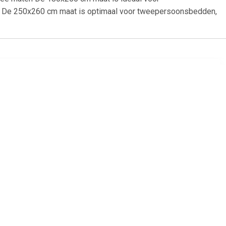
e. De 250x260 cm maat is optimaal voor tweepersoonsbedden,
00
€ 415.00
ken beige
Casablanca deken
aubergine