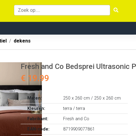
iel
dekens
Fresh and Co Bedsprei Ultrasonic 
€ 19.99
Maten:
250 x 260 cm / 250 x 260 cm
Kleuren:
terra / terra
Fabrikant:
Fresh and Co
EAN-code:
8719909077861