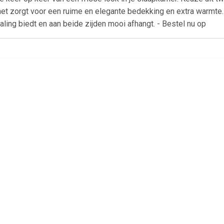
et zorgt voor een ruime en elegante bedekking en extra warmt
raling biedt en aan beide zijden mooi afhangt. - Bestel nu op
€ 209.00
€ 160.00
€ 415.
n wol pied-de-poule
Marrakech deken
Casablanca de
l melange 150x210
% merino scheerwol