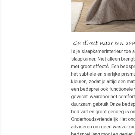
Is je slaapkamerinterieur toe
slaapkamer. Niet alleen breng
met groot effectÂ Een bedspre
het subtiele en sierlijke pris
kleuren, zodat je altijd een m
een bedsprei ook functionele v
gewicht, waardoor het comfort
duurzaam gebruik Onze bedspre
bed valt en groot genoeg is om
Onderhoudsvriendelijk Het ond
adviseren om geen wasverzachte
bedsprei lang mooi en geniet 