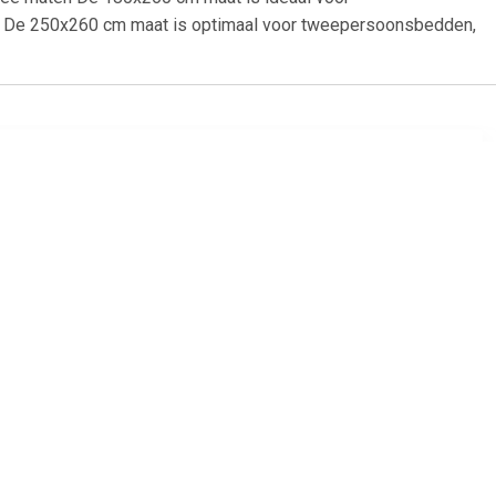
e. De 250x260 cm maat is optimaal voor tweepersoonsbedden,
00
€ 415.00
ken beige
Casablanca deken
aubergine