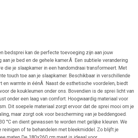
en bedsprei kan de perfecte toevoeging zijn aan jouw
ng aan je bed en de gehele kamer.Â Een subtiele verandering
ire die je slaapkamer in een handomdraai transformeert. Met
nte touch toe aan je slaapkamer. Beschikbaar in verschillende
fort en warmte in éénÂ Naast de esthetische voordelen, biedt
 voor de koukleumen onder ons. Bovendien is de sprei licht van
rust onder een laag van comfort. Hoogwaardig materiaal voor
m. Dit soepele materiaal zorgt ervoor dat de sprei mooi om je
traling, maar zorgt ook voor bescherming van je beddengoed.
30 °C en dient gewassen te worden met gelijke kleuren. We
 reinigen of te behandelen met bleekmiddel. Zo blijft je
 twee maten De 180x260 cm maat is ideaal voor