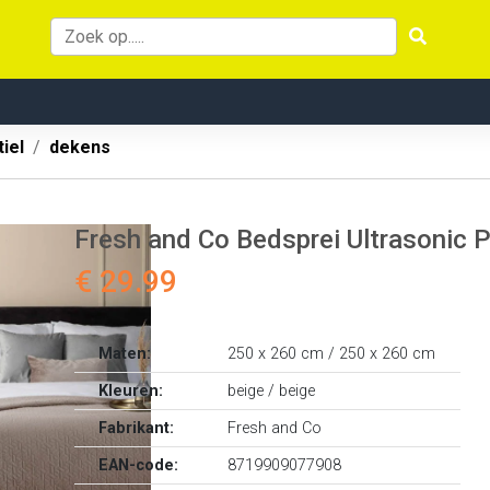
iel
dekens
Fresh and Co Bedsprei Ultrasonic 
€ 29.99
Maten:
250 x 260 cm / 250 x 260 cm
Kleuren:
beige / beige
Fabrikant:
Fresh and Co
EAN-code:
8719909077908