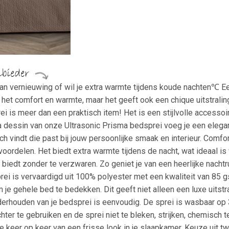
 aan vernieuwing of wil je extra warmte tijdens koude nachten℃ E
t het comfort en warmte, maar het geeft ook een chique uitstrali
i is meer dan een praktisch item! Het is een stijlvolle accesso
ma dessin van onze Ultrasonic Prisma bedsprei voeg je een elega
atch vindt die past bij jouw persoonlijke smaak en interieur. Com
oordelen. Het biedt extra warmte tijdens de nacht, wat ideaal is
 biedt zonder te verzwaren. Zo geniet je van een heerlijke nacht
i is vervaardigd uit 100% polyester met een kwaliteit van 85 gs
 je gehele bed te bedekken. Dit geeft niet alleen een luxe uits
erhouden van je bedsprei is eenvoudig. De sprei is wasbaar op 
r te gebruiken en de sprei niet te bleken, strijken, chemisch te
je keer op keer van een frisse look in je slaapkamer. Keuze uit