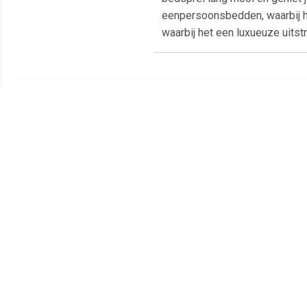
eenpersoonsbedden, waarbij h
waarbij het een luxueuze uitst
Meest populaire producten
€ 390.00
€ 8.69
Sahara deken
Autobeschermdeken Voor
Deke
donkerblauw
Huisdieren Petchez
came
100