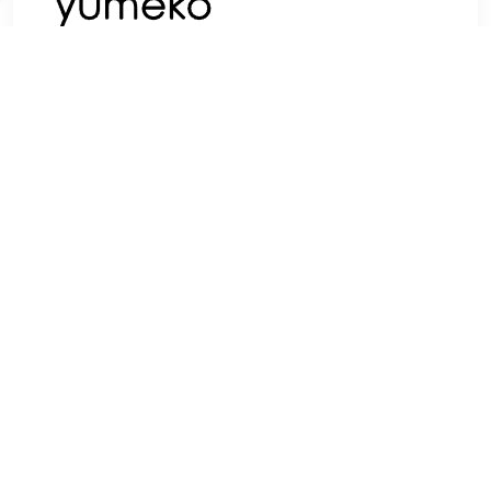
€ 219.00
Verzenden: € 0.00
Voorradig.
Een prachtige, luxe plaid van merinowol uitgevoerd in 2
kleuren. De Stripe Brown Chestnut is uitgevoerd in warme
bruintinten. De strepen zijn iets donkerder van kleur dan het
oppervlak en zijn verschillend qua dikte, voor een speelse
touch. Leg ‘ m over je bed of kruip ermee op de bank tijdens
koude winteravonden. Super warm, van hoge kwaliteit en
tijdloos.
TERUG