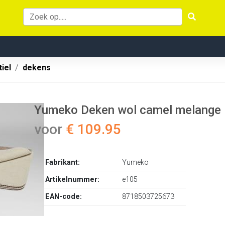
iel
dekens
Yumeko Deken wol camel melange
voor
€ 109.95
Fabrikant:
Yumeko
Artikelnummer:
e105
EAN-code:
8718503725673