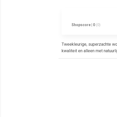
Shopscore | 0
(0)
Tweekleurige, superzachte wol
kwaliteit en alleen met natuur
Meest populaire producten