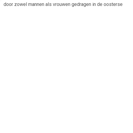
door zowel mannen als vrouwen gedragen in de oosterse
hamam (sauna). Naast het gebruik als hamam handdoek is
de hamamdoek tegenwoordig ook zeer populair als
strandlaken. Een goede kwaliteit hamamdoek is namelijk
sneldrogend, vocht absorberend en zeer compact op te
rollen/vouwen, ondankshet XL formaat.Onze hamamdoeken
zijn met de hand gemaakt in Tunesische textielfabrieken -
het land waar de fouta/hamamdoek oorspronkelijk vandaan
komt. Afgewerkt met 100% natuurlijke katoen zijn deze
hamamdoeken van een top
kwaliteit.EigenschappenAfmetingen:200 x 100
cmMateriaal:100% natuurlijk katoenWasvoorschrift:30 graden
TERUG