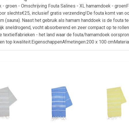
 - groen - Omschrijving Fouta Salines - XL hamamdoek - groenF
r slechts€25, inclusief gratis verzending!De fouta komt van o
 (sauna). Naast het gebruik als hamam handdoek is de fouta te
ijk sneldrogend, vocht absorberend en zeer compact op te rol
 textielfabrieken - het land waar de fouta/hamamdoek oorspron
n top kwaliteit.EigenschappenAfmetingen:200 x 100 cmMateriaa