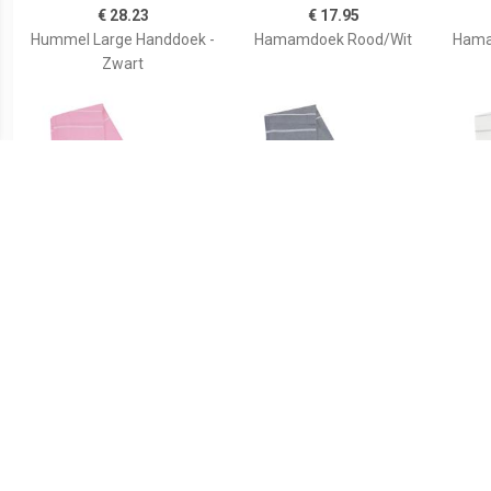
€ 28.23
€ 17.95
Hummel Large Handdoek -
Hamamdoek Rood/Wit
Hamam
Zwart
€ 17.95
€ 17.95
Hamamdoek Pink/Wit
Hamamdoek
Ha
Antraciet/Wit