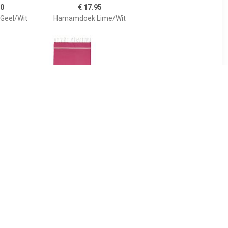
50
€ 17.95
eel/Wit
Hamamdoek Lime/Wit
95
€ 14.99
amdoek
Chevron Cajoli XL
ey
Hamamdoek, Fuchsia