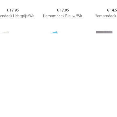
€ 17.95
€ 17.95
€ 14.
doek Lichtgrijs/Wit
Hamamdoek Blauw/Wit
Hamamdoek G
€ 15.00
€ 17.95
€ 31.
mamdoek Wit/Grijs
Hamamdoek
Terry ham
Turquoise/Wit
DarkGr