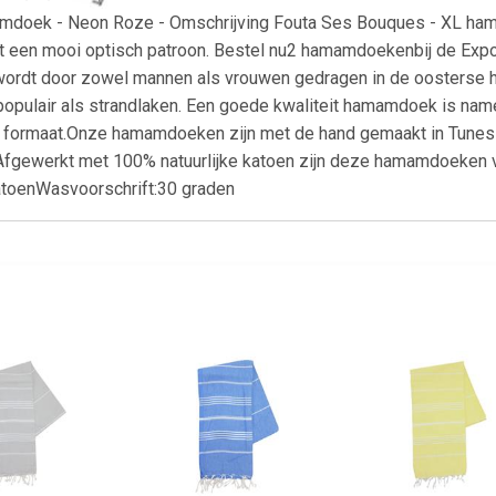
amdoek - Neon Roze - Omschrijving Fouta Ses Bouques - XL 
et een mooi optisch patroon. Bestel nu2 hamamdoekenbij de Expo
 wordt door zowel mannen als vrouwen gedragen in de oosterse 
opulair als strandlaken. Een goede kwaliteit hamamdoek is nam
 formaat.Onze hamamdoeken zijn met de hand gemaakt in Tunesi
 Afgewerkt met 100% natuurlijke katoen zijn deze hamamdoeken 
atoenWasvoorschrift:30 graden