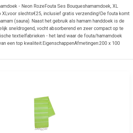
hamamdoek - Neon RozeFouta Ses Bouqueshamamdoek, XL
 XLvoor slechts€25, inclusief gratis verzending!De fouta komt
hamam (sauna). Naast het gebruik als hamam handdoek is de
elijk sneldrogend, vocht absorberend en zeer compact op te
sche textielfabrieken - het land waar de fouta/hamamdoek
van een top kwaliteit.EigenschappenAfmetingen:200 x 100