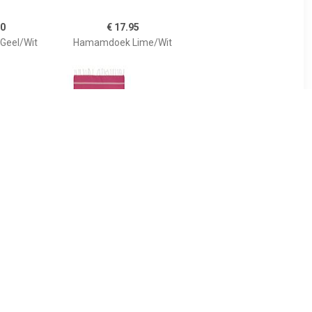
50
€ 17.95
eel/Wit
Hamamdoek Lime/Wit
95
€ 14.99
amdoek
Chevron Cajoli XL
ey
Hamamdoek, Fuchsia