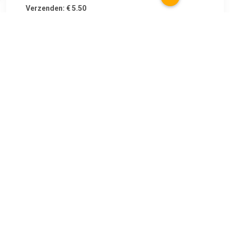
Verzenden: € 5.50
Voorradig.
€ 29.99
Verzenden: € 4.95
beschikbaar - binnen 6-7
werkdagen bij jou
Bent u op zoek naar een rugreinigingsdoek℃ Onze andere
klanten kunnen dit product van harte aanbevelen.