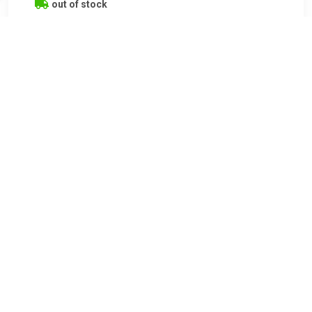
out of stock
€ 39.99
Verzenden: € 0.00
Voorradig.
Saunalaken 80x200
TERUG