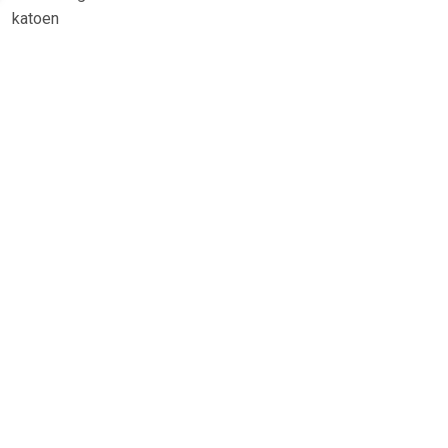
katoen
TERUG
Algemeen
Koopadvies, FAQ over?
Privacy Policy
Cookies
Disclaimer
Zakelijk
Webwinkel aansluiten