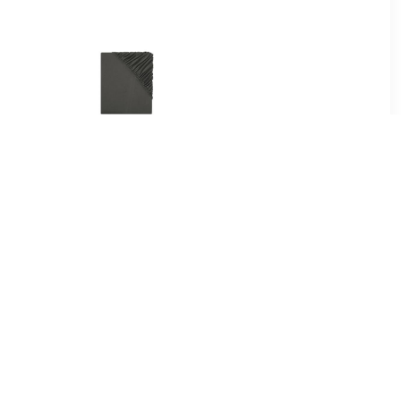
95
€ 8.99
ken jersey
Jersey hoeslaken 90-100
cm zwart
x 200 cm (Donkergrijs)
.42