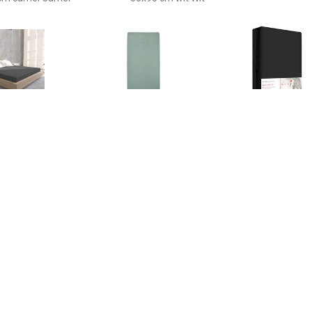
€ 9.95
€ 6.95
€ 18.
ersey Hoeslaken
Jersey Hoeslaken
Emotion Hoesla
raciet-90 x 200 cm
Ledikant 60 x 120 cm.
90/100x200 
0200.04