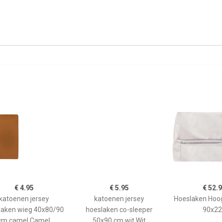
€ 4.95
€ 5.95
€ 52.
katoenen jersey
katoenen jersey
Hoeslaken Hoo
laken wieg 40x80/90
hoeslaken co-sleeper
90x22
cm camel Camel
50x90 cm wit Wit