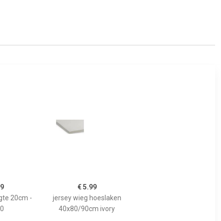
99
€ 5.99
gte 20cm -
jersey wieg hoeslaken
0
40x80/90cm ivory