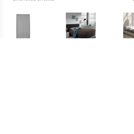
€ 5.95
€ 14.95
katoenen jersey
Home Care Jersey
J
hoeslaken co-sleeper
Hoeslaken - Home Care
Ant
50x90 cm grijs Grijs
Deep Taupe 80/90/100 x
200 cm