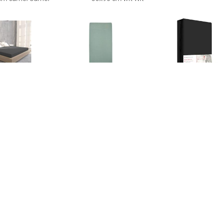
€ 9.95
€ 6.95
€ 18.
ersey Hoeslaken
Jersey Hoeslaken
Emotion Hoesla
raciet-90 x 200 cm
Ledikant 60 x 120 cm.
90/100x200 
0200.04