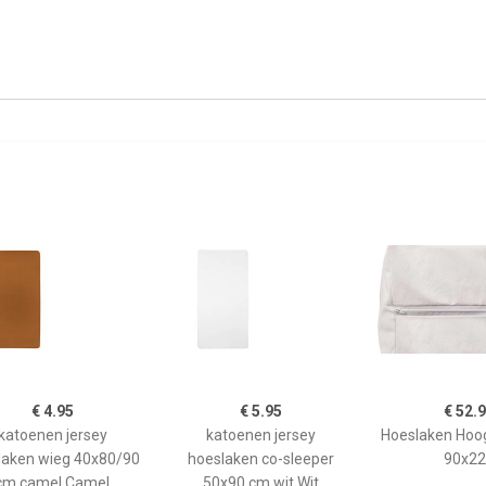
€ 4.95
€ 5.95
€ 52.
katoenen jersey
katoenen jersey
Hoeslaken Hoo
laken wieg 40x80/90
hoeslaken co-sleeper
90x22
cm camel Camel
50x90 cm wit Wit