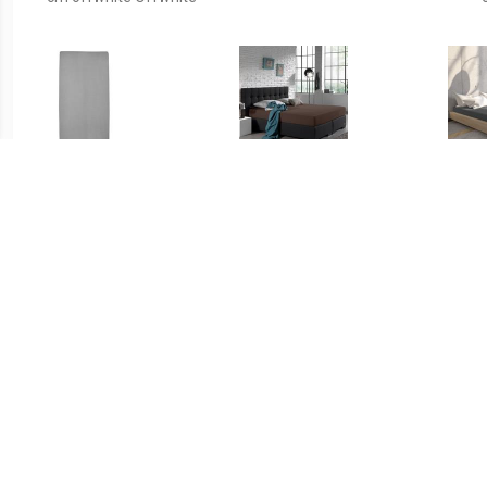
€ 5.95
€ 14.95
katoenen jersey
Home Care Jersey
J
hoeslaken co-sleeper
Hoeslaken - Home Care
Ant
50x90 cm grijs Grijs
Deep Taupe 80/90/100 x
200 cm