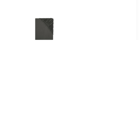
95
€ 8.99
ken jersey
Jersey hoeslaken 90-100
cm zwart
x 200 cm (Donkergrijs)
.42