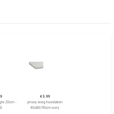
99
€ 5.99
gte 20cm -
jersey wieg hoeslaken
0
40x80/90cm ivory