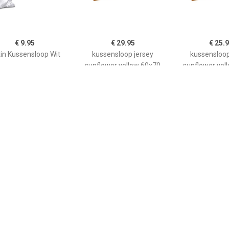
€ 9.95
€ 29.95
€ 25.
in Kussensloop Wit
kussensloop jersey
kussensloop
sunflower yellow 60x70
sunflower yel
€ 3.19
€ 3.62
€ 14.
sensloop in katoen,
Kussensloop Mallorca
kussensloop 
Stars
ritssluiting; 40x40 cm
stuks) - zwart 
(LxB); oranje