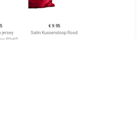
95
€ 9.95
 jersey
Satin Kussensloop Rood
low 50x60
99
€ 3.49
katoen (2
Kussensloop, Coeur
- 60x70 cm
Liberté