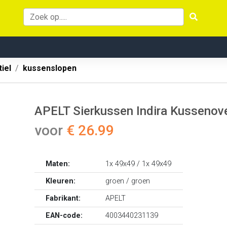
iel
kussenslopen
APELT Sierkussen Indira Kussenover
voor
€ 26.99
Maten:
1x 49x49 / 1x 49x49
Kleuren:
groen / groen
Fabrikant:
APELT
EAN-code:
4003440231139