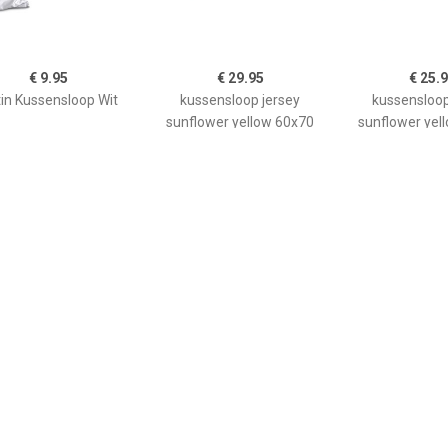
€ 9.95
€ 29.95
€ 25.
in Kussensloop Wit
kussensloop jersey
kussensloop
sunflower yellow 60x70
sunflower yel
€ 3.19
€ 3.62
€ 14.
sensloop in katoen,
Kussensloop Mallorca
kussensloop 
Stars
ritssluiting; 40x40 cm
stuks) - zwart 
(LxB); oranje