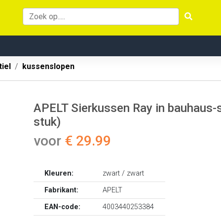
iel
kussenslopen
APELT Sierkussen Ray in bauhaus-st
stuk)
voor
€ 29.99
Kleuren:
zwart / zwart
Fabrikant:
APELT
EAN-code:
4003440253384