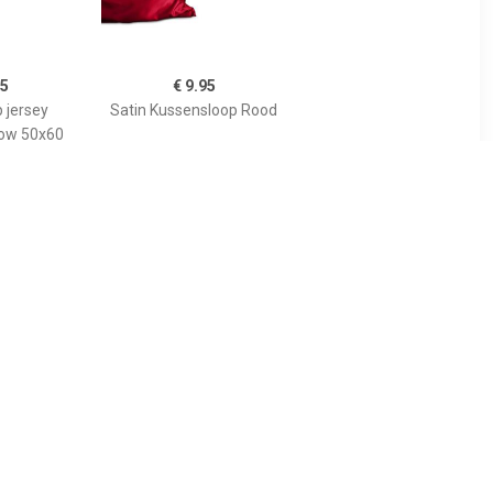
95
€ 9.95
 jersey
Satin Kussensloop Rood
low 50x60
99
€ 3.49
katoen (2
Kussensloop, Coeur
- 60x70 cm
Liberté