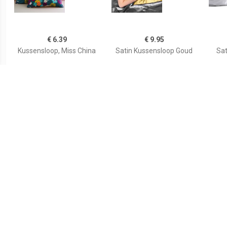
€ 6.39
€ 9.95
Kussensloop, Miss China
Satin Kussensloop Goud
Sat
€ 9.95
€ 4.49
Satin Kussensloop
Kussensloop voor baby in
Kus
Antraciet
katoen, Dans les bois