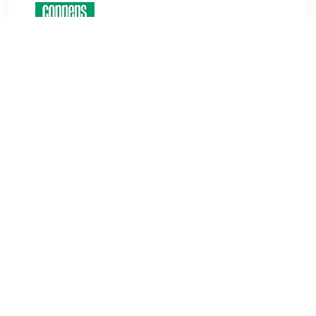
€ 15.99
Verzenden: € 4.95
Op werkdagen vóór 15:00
besteld, morgen in huis
Deze Cinderella kussenslopen (set van 2) zijn gemaakt van
100% percale katoen. Deze kussenslopen zijn 60x70 cm en
zijn in de kleur light grey
TERUG