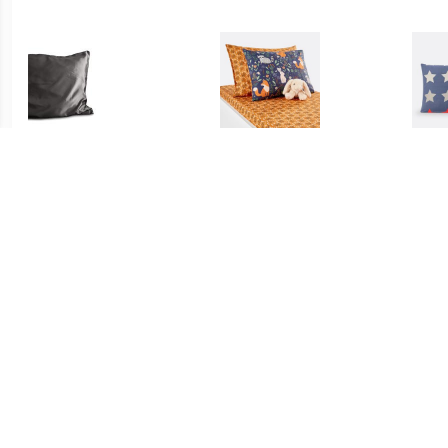
€ 9.95
€ 4.49
Satin Kussensloop
Kussensloop voor baby in
Kus
Antraciet
katoen, Dans les bois