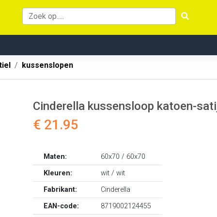
iel
kussenslopen
Cinderella kussensloop katoen-satij
€ 21.95
Maten:
60x70 / 60x70
Kleuren:
wit / wit
Fabrikant:
Cinderella
EAN-code:
8719002124455