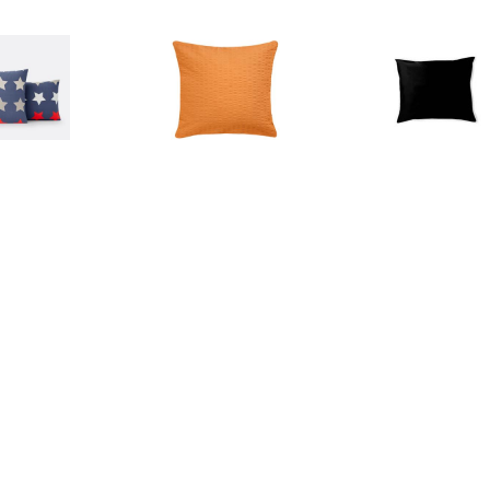
€ 3.19
€ 3.62
€ 14.
sensloop in katoen,
Kussensloop Mallorca
kussensloop 
Stars
ritssluiting; 40x40 cm
stuks) - zwart 
(LxB); oranje