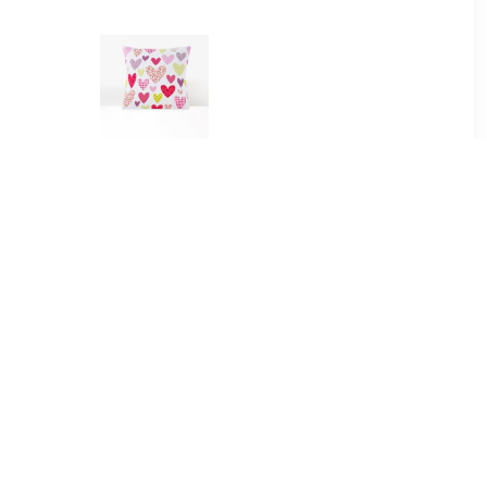
99
€ 3.49
katoen (2
Kussensloop, Coeur
- 60x70 cm
Liberté