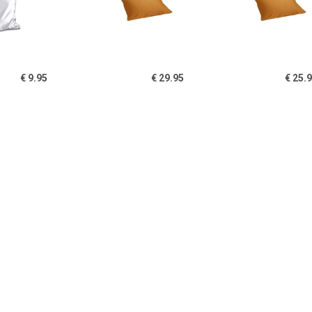
€ 9.95
€ 29.95
€ 25.
in Kussensloop Wit
kussensloop jersey
kussensloop
sunflower yellow 60x70
sunflower yel
€ 3.19
€ 3.62
€ 14.
sensloop in katoen,
Kussensloop Mallorca
kussensloop 
Stars
ritssluiting; 40x40 cm
stuks) - zwart 
(LxB); oranje