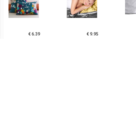
€ 6.39
€ 9.95
Kussensloop, Miss China
Satin Kussensloop Goud
Sat
€ 9.95
€ 4.49
Satin Kussensloop
Kussensloop voor baby in
Kus
Antraciet
katoen, Dans les bois