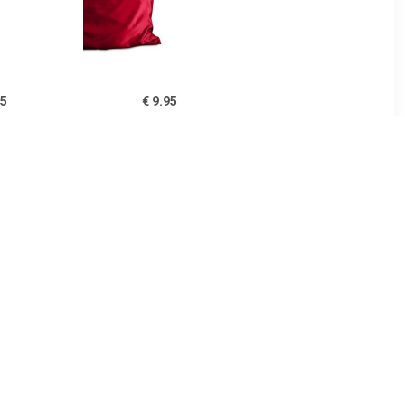
95
€ 9.95
 jersey
Satin Kussensloop Rood
low 50x60
99
€ 3.49
katoen (2
Kussensloop, Coeur
- 60x70 cm
Liberté