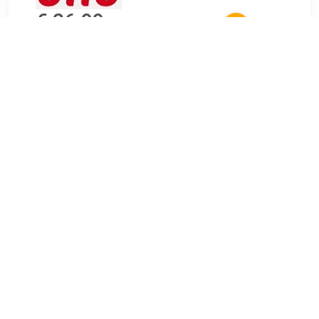
€ 26.99
Verzenden: € 4.95
Levertijd, twee weken
Gözze Kussenovertrekken Dallas in vele kleuren (2 stuks)
TERUG
Algemeen
Koopadvies, FAQ over?
Privacy Policy