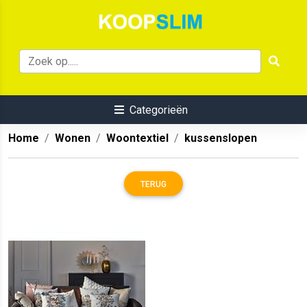
Categorieën
Home
Wonen
Woontextiel
kussenslopen
TERUG