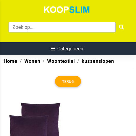
Categorieën
Home
Wonen
Woontextiel
kussenslopen
TERUG