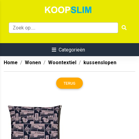
Categorieën
Home
Wonen
Woontextiel
kussenslopen
TERUG