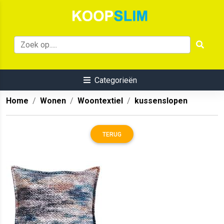
Categorieën
Home
Wonen
Woontextiel
kussenslopen
TERUG