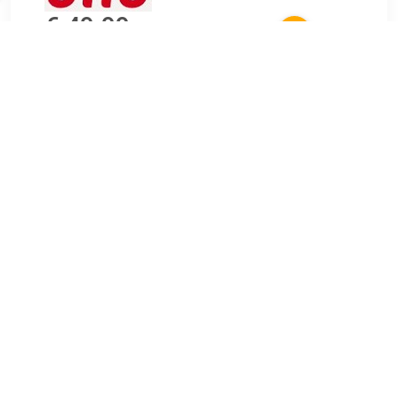
€ 49.99
Verzenden: € 4.95
Levertijd, twee weken
Breedte: 65 cm
Hoogte: 65 cm
Gewicht: 0.3 kg
TERUG
Algemeen