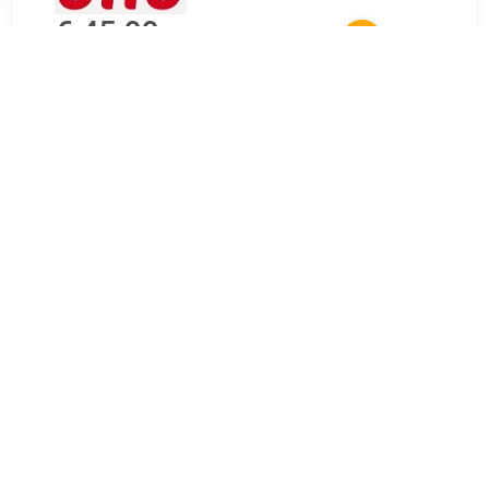
€ 45.99
Verzenden: € 4.95
Levertijd, twee weken
Breedte: 65 cm
Hoogte: 65 cm
Gewicht: 0.3 kg
TERUG
Algemeen