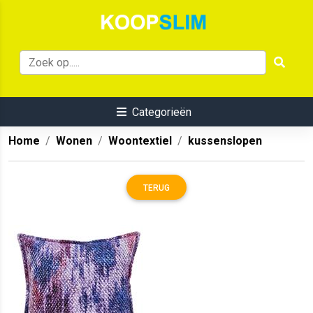
Categorieën
Home
Wonen
Woontextiel
kussenslopen
TERUG