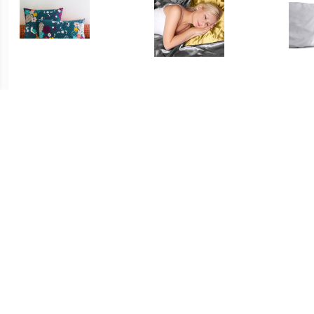
€ 6.39
€ 9.95
Kussensloop, Miss China
Satin Kussensloop Goud
Sat
€ 9.95
€ 4.49
Satin Kussensloop
Kussensloop voor baby in
Kus
Antraciet
katoen, Dans les bois