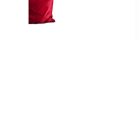
95
€ 9.95
 jersey
Satin Kussensloop Rood
low 50x60
99
€ 3.49
katoen (2
Kussensloop, Coeur
- 60x70 cm
Liberté