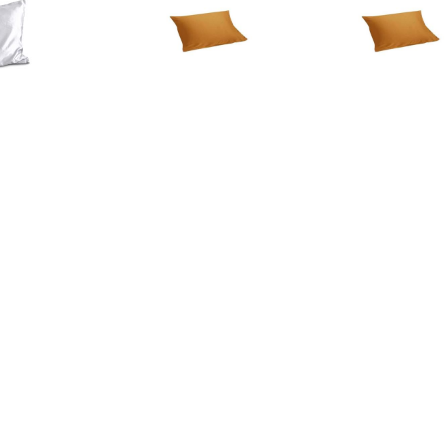
€ 9.95
€ 29.95
€ 25.
in Kussensloop Wit
kussensloop jersey
kussensloop
sunflower yellow 60x70
sunflower yel
€ 3.19
€ 3.62
€ 14.
sensloop in katoen,
Kussensloop Mallorca
kussensloop 
Stars
ritssluiting; 40x40 cm
stuks) - zwart 
(LxB); oranje