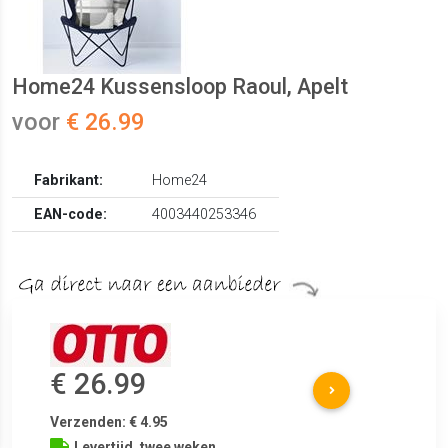
Home24 Kussensloop Raoul, Apelt
voor
€ 26.99
Fabrikant:
Home24
EAN-code:
4003440253346
€ 26.99
Verzenden: € 4.95
Levertijd, twee weken