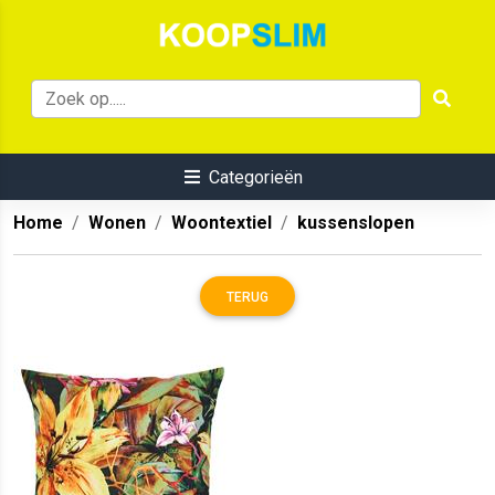
Categorieën
Home
Wonen
Woontextiel
kussenslopen
TERUG