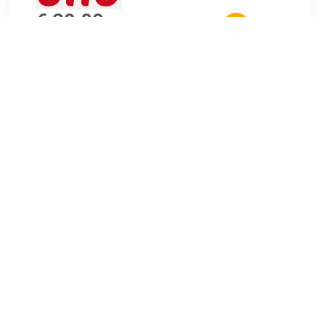
€ 39.99
Verzenden: € 4.95
Levertijd, twee weken
Breedte: 65 cm
Hoogte: 65 cm
Gewicht: 0.23 kg
TERUG
Algemeen