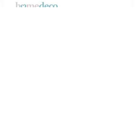
€ 23.95
Verzenden: € 0.00
2 werkdagen
Dekbedovertrek Lagio White is een chique en luxe overtrek.
Het dekbedovertrek heeft een streepjes motief aan de
onder en bovenkant waardoor het overtrek een speelse
uitstraling krijgt. • Merk: Supreme Home Collection, •
Materiaal: Microlinnen, • Inclusief kussenslo(o)p(en) van 60 x
70 cm , • Geschikt voor alle lengtematen, • Instopstrook:
Flap, • Kleur: Wit, Dekbedovertrek Lagio White
Dekbedovertrek Lagio White is een chique en luxe overtrek.
Het dekbedovertrek heeft een streepjes motief aan de
onder en bovenkant waardoor het overtrek een speelse
uitstraling krijgt. Elegantie ten top! Door dit mooie eenvoud