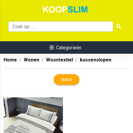
Categorieën
Home
Wonen
Woontextiel
kussenslopen
TERUG