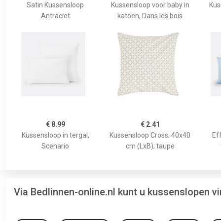
Satin Kussensloop
Kussensloop voor baby in
Kus
Antraciet
katoen, Dans les bois
€ 8.99
€ 2.41
Kussensloop in tergal,
Kussensloop Cross; 40x40
Ef
Scenario
cm (LxB); taupe
Via Bedlinnen-online.nl kunt u kussenslopen 