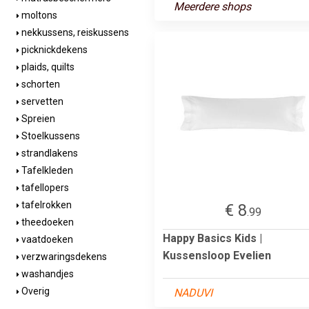
Meerdere shops
moltons
nekkussens, reiskussens
picknickdekens
plaids, quilts
schorten
servetten
Spreien
Stoelkussens
strandlakens
Tafelkleden
tafellopers
tafelrokken
€ 8
.99
theedoeken
Happy Basics Kids |
vaatdoeken
Kussensloop Evelien
verzwaringsdekens
washandjes
Overig
NADUVI