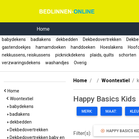
Home
babydekens
badlakens
dekbedden
Dekbedovertrekken
Dekbed
gastendoekjes
hamamdoeken
handdoeken
Hoeslakens
Hoof
nekkussens, reiskussens
picknickdekens
plaids, quilts
schorten
verzwaringsdekens
washandjes
Overig
Home
Woontextiel
Home
Happy Basics Kids
Woontextiel
babydekens
MERK:
MAAT:
KLEU
badlakens
dekbedden
Dekbedovertrekken
HAPPY BASICS KI
Filter(s):
Dekbedovertrekken baby en