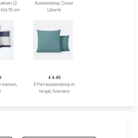
katoen (2
Kussensloop, Coeur
- 60x70 cm
Liberté
9
€ 4.49
n katoen,
Effen kussensloop in
t
tergal, Scenario