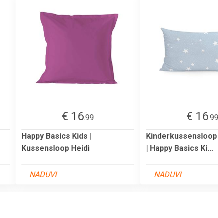
€ 16
€ 16
.99
.9
Happy Basics Kids |
Kinderkussensloop L
Kussensloop Heidi
| Happy Basics Ki...
NADUVI
NADUVI