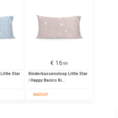
€ 16
9
.99
ittle Star
Kinderkussensloop Little Star
| Happy Basics Ki...
NADUVI