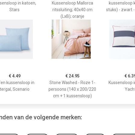
sensloop in katoen,
Kussensloop Mallorca
kussensloop 
Stars
ritssluiting; 40x40 cm
stuks) - zwart 
(LxB); oranje
€ 4.49
€ 24.95
€ 6.3
fen kussensloop in
Stone Washed - Roze 1-
Kussensloop i
tergal, Scenario
persoons (140 x 200/220
Yach
cm + 1 kussensloop)
vinden van de volgende merken: