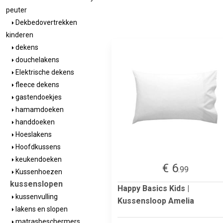
peuter
Dekbedovertrekken
kinderen
dekens
douchelakens
Elektrische dekens
fleece dekens
gastendoekjes
hamamdoeken
handdoeken
Hoeslakens
Hoofdkussens
keukendoeken
€ 6
.99
Kussenhoezen
kussenslopen
Happy Basics Kids |
kussenvulling
Kussensloop Amelia
lakens en slopen
matrasbeschermers