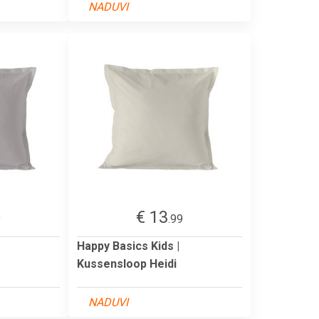
NADUVI
€ 13
9
.99
Happy Basics Kids |
Kussensloop Heidi
NADUVI