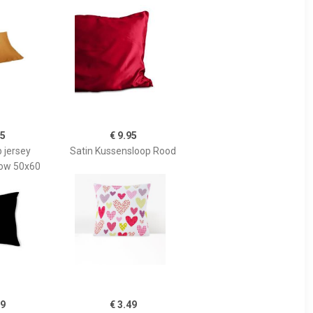
95
€ 9.95
 jersey
Satin Kussensloop Rood
low 50x60
99
€ 3.49