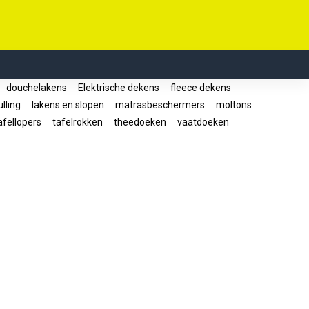
douchelakens
Elektrische dekens
fleece dekens
lling
lakens en slopen
matrasbeschermers
moltons
fellopers
tafelrokken
theedoeken
vaatdoeken