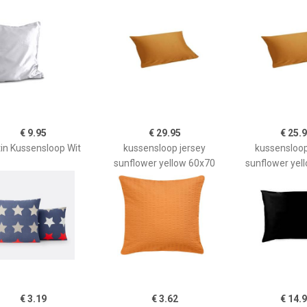
€ 9.95
€ 29.95
€ 25.
in Kussensloop Wit
kussensloop jersey
kussensloop
sunflower yellow 60x70
sunflower yel
€ 3.19
€ 3.62
€ 14.