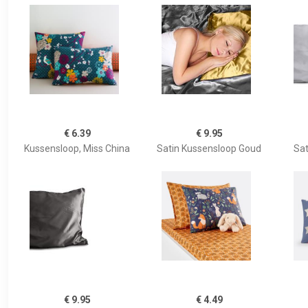
€ 6.39
€ 9.95
Kussensloop, Miss China
Satin Kussensloop Goud
Sat
€ 9.95
€ 4.49