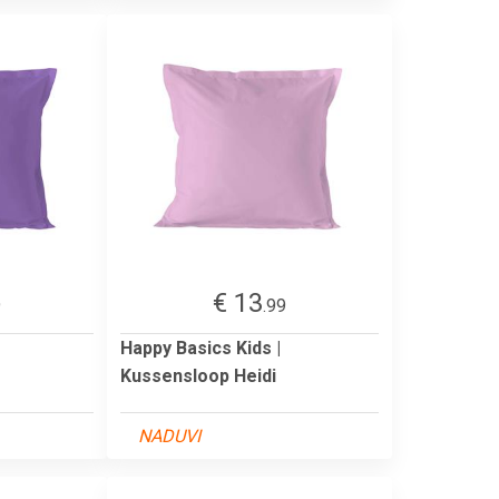
€ 13
9
.99
Happy Basics Kids |
Kussensloop Heidi
NADUVI