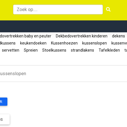
overtrekken baby en peuter
Dekbedovertrekken kinderen
dekens
dkussens
keukendoeken
Kussenhoezen
kussenslopen
kussenvu
servetten
Spreien
Stoelkussens
strandlakens
Tafelkleden
ta
kussenslopen
R:
DS