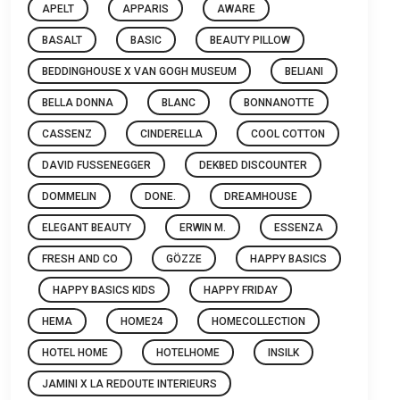
APELT
APPARIS
AWARE
BASALT
BASIC
BEAUTY PILLOW
BEDDINGHOUSE X VAN GOGH MUSEUM
BELIANI
BELLA DONNA
BLANC
BONNANOTTE
CASSENZ
CINDERELLA
COOL COTTON
DAVID FUSSENEGGER
DEKBED DISCOUNTER
DOMMELIN
DONE.
DREAMHOUSE
ELEGANT BEAUTY
ERWIN M.
ESSENZA
FRESH AND CO
GÖZZE
HAPPY BASICS
HAPPY BASICS KIDS
HAPPY FRIDAY
HEMA
HOME24
HOMECOLLECTION
HOTEL HOME
HOTELHOME
INSILK
JAMINI X LA REDOUTE INTERIEURS