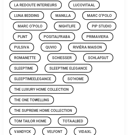
LA REDOUTE INTERIEURS
LUCOVITAAL
LUNA BEDDING
MANILLA
MARC O'POLO
MARC O'POLO
NIGHTLIFE
PIP STUDIO
PLINT
POSITALFRABA
PRIMAVIERA
PULSIVA
QUVIO
RIVIÈRA MAISON
ROMANETTE
SCHIESSER
SCHLAFGUT
SLEEPTIME
SLEEPTIME ELEGANCE
SLEEPTIMEELEGANCE
SO'HOME
THE LUXURY HOME COLLECTION
THE ONE TOWELLING
THE SUPREME HOME COLLECTION
TOM TAILOR HOME
TOTAALBED
VANDYCK
VELFONT
VIDAXL