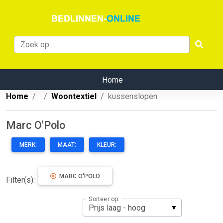
Home
Home
Woontextiel
kussenslopen
Marc O'Polo
MERK:
MAAT:
KLEUR:
MARC O'POLO
Filter(s):
Sorteer op: