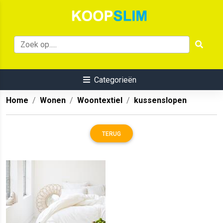
Categorieën
Home
Wonen
Woontextiel
kussenslopen
TERUG