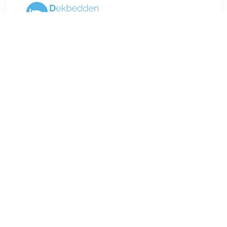
€ 34.95
Verzenden: € 5.95
1 tot 2 werkdagen
Ben je op zoek naar een effen dekbedovertrek die thuishoort
in elke slaapkamer? Dit overtrek geeft een extra touch aan je
slaapkamer en is de ultieme basis om aan je slaapkamer toe
te voegen. Dit overtrek is anti-allergisch! Stone washing is
een techniek om stoffen een gebruikte en stoere look te
geven, maar ook om ze zacht en soepel te maken. Dit
gebeurt door de stoffen te wassen met verschillende
soorten puimsteen. Dit is afhankelijk van het effect wat men
probeert te verkrijgen. Wij kozen voor een vintage look en
een zacht gevoel. Het overtrek wordt geleverd met