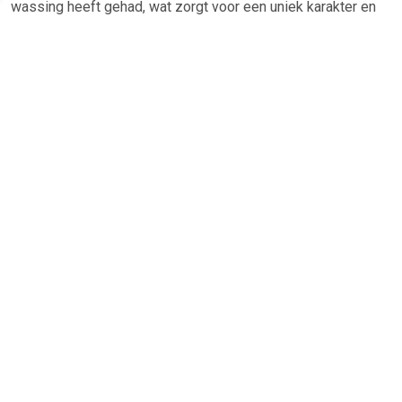
wassing heeft gehad, wat zorgt voor een uniek karakter en
gevoel. De kussensloop is daarnaast voorzien van een
subtiel visgraatdessin. Het formaat van deze kussensloop
is 60 x 70 cm.
TERUG
Algemeen
Koopadvies, FAQ over?
Privacy Policy
Cookies
Disclaimer