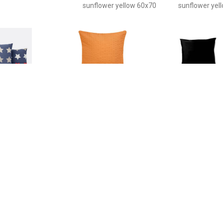
sunflower yellow 60x70
sunflower yel
€ 3.19
€ 3.62
€ 14.
sensloop in katoen,
Kussensloop Mallorca
kussensloop 
Stars
ritssluiting; 40x40 cm
stuks) - zwart 
(LxB); oranje