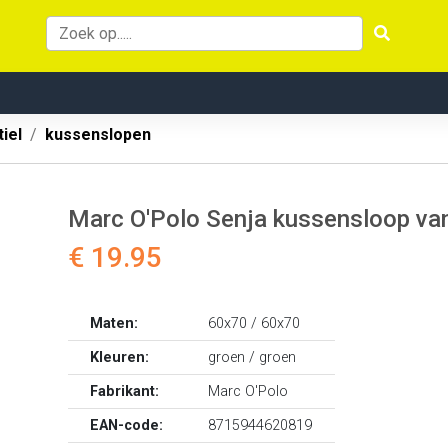
iel
kussenslopen
Marc O'Polo Senja kussensloop va
€ 19.95
Maten:
60x70 / 60x70
Kleuren:
groen / groen
Fabrikant:
Marc O'Polo
EAN-code:
8715944620819