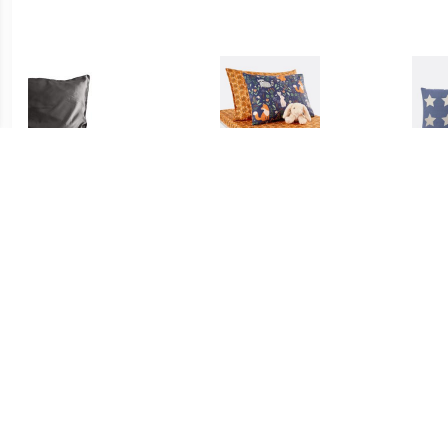
€ 9.95
€ 4.49
Satin Kussensloop
Kussensloop voor baby in
Kus
Antraciet
katoen, Dans les bois