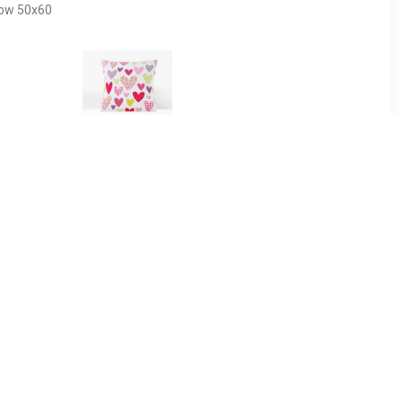
low 50x60
99
€ 3.49
katoen (2
Kussensloop, Coeur
- 60x70 cm
Liberté