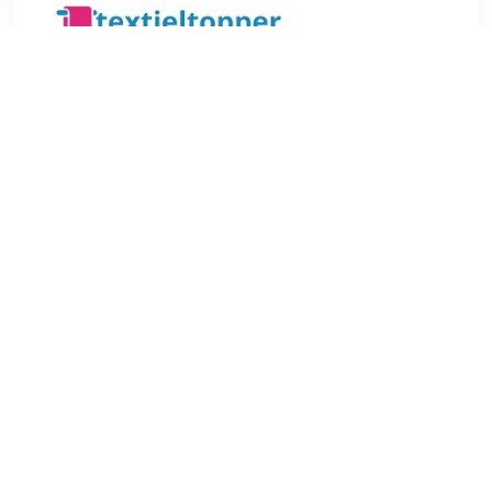
€ 7.99
Verzenden: € 4.95
1-2 werkdagen
€ 7.99
Verzenden: € 4.95
1-2 werkdagen
Met deze kussenslopen van The One Towelling kun je jouw
bed snel een luxe uitstraling geven. De kleur Light Grey van
het kussen is makkelijk te combineren met ieder interieur en