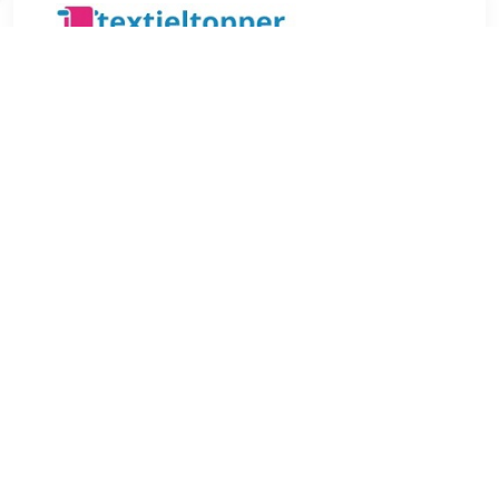
€ 7.99
Verzenden: € 4.95
1-2 werkdagen
€ 7.99
Verzenden: € 4.95
1-2 werkdagen
Met deze kussenslopen van The One Towelling kun je jouw
bed snel een frisse uitstraling geven. De kleur Mauve is een
opvallende kleur die je kamer opvrolijkt. Perfect om je