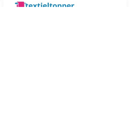
€ 7.99
Verzenden: € 4.95
1-2 werkdagen
€ 7.99
Verzenden: € 4.95
1-2 werkdagen
Met deze kussenslopen van The One Towelling kun je jouw
bed snel een luxe uitstraling geven. De kleur Plum is een
opvallende kleur die je kamer opvrolijkt. Perfect om je