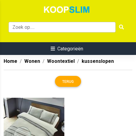
Categorieën
Home
Wonen
Woontextiel
kussenslopen
TERUG