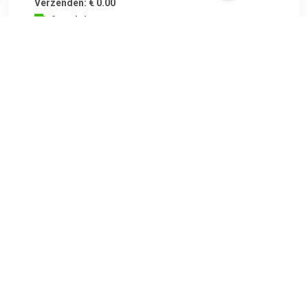
Verzenden: € 0.00
2 werkdagen
TERUG
Algemeen
Koopadvies, FAQ over?
Privacy Policy
Cookies
Disclaimer
Zakelijk