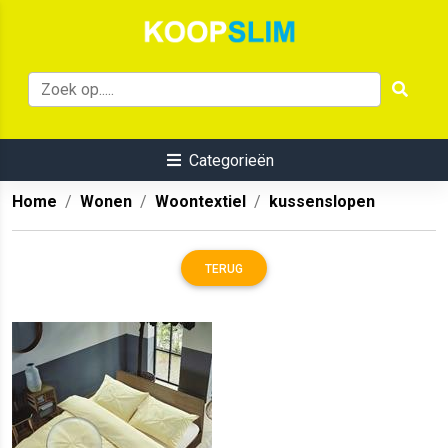
Categorieën
Home
Wonen
Woontextiel
kussenslopen
TERUG