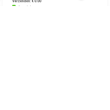
Verzenden: € 0.00
2 werkdagen
TERUG
Algemeen
Koopadvies, FAQ over?
Privacy Policy
Cookies
Disclaimer
Zakelijk