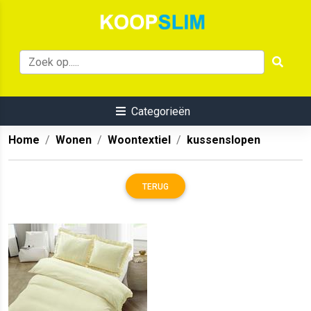
Categorieën
Home
Wonen
Woontextiel
kussenslopen
TERUG