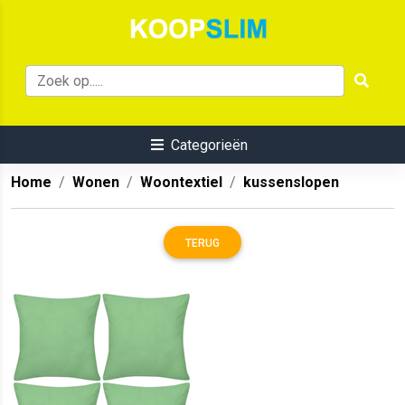
Categorieën
Home
Wonen
Woontextiel
kussenslopen
TERUG