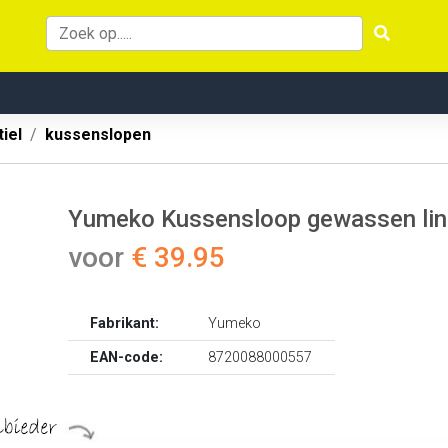
iel
kussenslopen
Yumeko Kussensloop gewassen li
voor
€ 39.95
Fabrikant:
Yumeko
EAN-code:
8720088000557