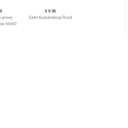
95
€ 9.95
 jersey
Satin Kussensloop Rood
low 50x60
99
€ 3.49
katoen (2
Kussensloop, Coeur
- 60x70 cm
Liberté