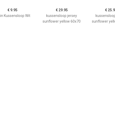
€ 9.95
€ 29.95
€ 25.
in Kussensloop Wit
kussensloop jersey
kussensloop
sunflower yellow 60x70
sunflower yel
€ 3.19
€ 3.62
€ 14.
sensloop in katoen,
Kussensloop Mallorca
kussensloop 
Stars
ritssluiting; 40x40 cm
stuks) - zwart 
(LxB); oranje