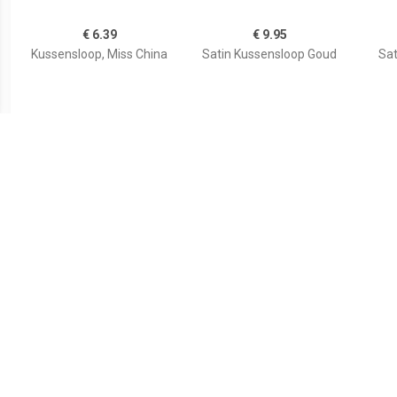
€ 6.39
€ 9.95
Kussensloop, Miss China
Satin Kussensloop Goud
Sat
€ 9.95
€ 4.49
Satin Kussensloop
Kussensloop voor baby in
Kus
Antraciet
katoen, Dans les bois