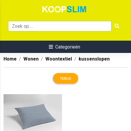
Categorieën
Home
Wonen
Woontextiel
kussenslopen
TERUG