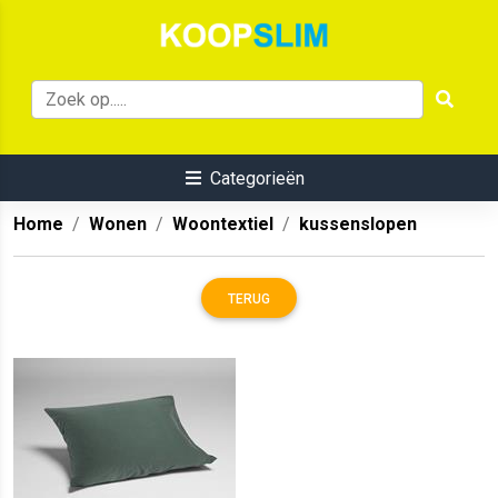
Categorieën
Home
Wonen
Woontextiel
kussenslopen
TERUG