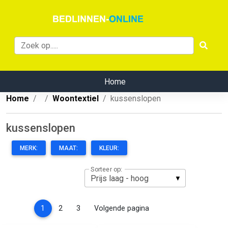
Home
Home
Woontextiel
kussenslopen
kussenslopen
MERK:
MAAT:
KLEUR:
Sorteer op:
(current)
1
2
3
Volgende pagina