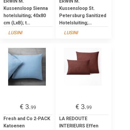
ERWIN M.
ERWIN M.
Kussensloop Sienna
Kussensloop St.
hotelsluiting; 40x80
Petersburg Sanitized
cm (LxB); t...
Hotelsluiting;...
LUSINI
LUSINI
€ 3.
€ 3.
99
99
Fresh and Co 2-PACK
LA REDOUTE
Katoenen
INTERIEURS Effen