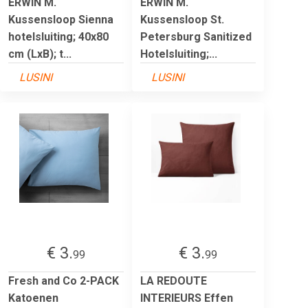
ERWIN M.
ERWIN M.
Kussensloop Sienna
Kussensloop St.
hotelsluiting; 40x80
Petersburg Sanitized
cm (LxB); t...
Hotelsluiting;...
LUSINI
LUSINI
€ 3.
€ 3.
99
99
Fresh and Co 2-PACK
LA REDOUTE
Katoenen
INTERIEURS Effen