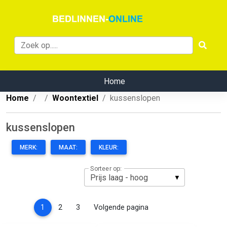
Home
Home
Woontextiel
kussenslopen
kussenslopen
MERK:
MAAT:
KLEUR:
Sorteer op:
(current)
1
2
3
Volgende pagina