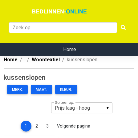
Home
Home
Woontextiel
kussenslopen
kussenslopen
MERK:
MAAT:
KLEUR:
Sorteer op:
(current)
1
2
3
Volgende pagina