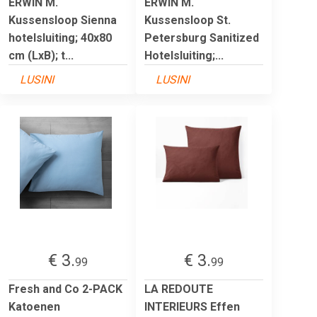
ERWIN M.
ERWIN M.
Kussensloop Sienna
Kussensloop St.
hotelsluiting; 40x80
Petersburg Sanitized
cm (LxB); t...
Hotelsluiting;...
LUSINI
LUSINI
€ 3.
€ 3.
99
99
Fresh and Co 2-PACK
LA REDOUTE
Katoenen
INTERIEURS Effen